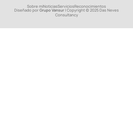
Sobre mi
Noticias
Servicios
Reconocimientos
Diseñado por
Grupo Vansur
| Copyright © 2025 Das Neves
Consultancy